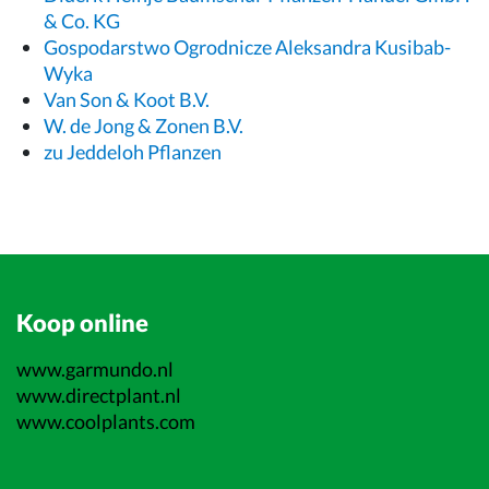
& Co. KG
Gospodarstwo Ogrodnicze Aleksandra Kusibab-
Wyka
Van Son & Koot B.V.
W. de Jong & Zonen B.V.
zu Jeddeloh Pflanzen
Koop online
www.garmundo.nl
www.directplant.nl
www.coolplants.com