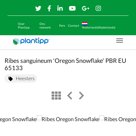
Over
Ons
Pers
Contact
Plantipp
netwerk
Nederlands(Nederlands)
Menu O
Ribes sanguineum 'Oregon Snowflake' PBR EU
65133
Heesters
view
left arrow
right arrow