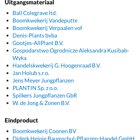
Uitgangsmateriaal
Ball Colegrave ltd.
Boomkwekerij Vandeputte
Boomkwekerij Verpaalen vof
Denis-Plants bvba
Gootjes-AllPlant B.V.
Gospodarstwo Ogrodnicze Aleksandra Kusibab-
Wyka
Handelskwekerij G. Hoogenraad B.V.
Jan Holub s.r.o.
Jens Meyer Jungpflanzen
PLANTIN Sp. z o.o.
Spilkers Jungpflanzen GbR
W. de Jong & Zonen B.V.
Eindproduct
Boomkwekerij Coonen BV
Diderk Heinje Baumschul-Pflanzen-Handel GmbH