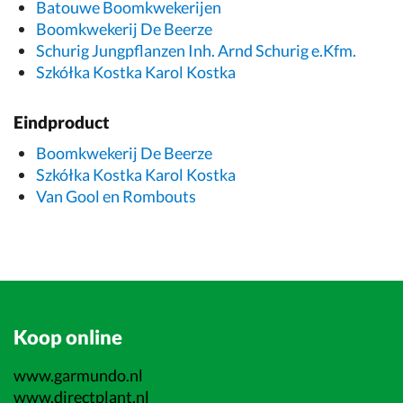
Batouwe Boomkwekerijen
Boomkwekerij De Beerze
Schurig Jungpflanzen Inh. Arnd Schurig e.Kfm.
Szkółka Kostka Karol Kostka
Eindproduct
Boomkwekerij De Beerze
Szkółka Kostka Karol Kostka
Van Gool en Rombouts
Koop online
www.garmundo.nl
www.directplant.nl