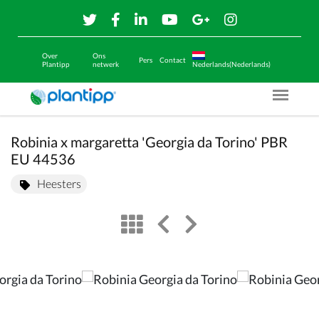
Over
Ons
Pers
Contact
Plantipp
netwerk
Nederlands(Nederlands)
Menu O
Robinia x margaretta 'Georgia da Torino' PBR
EU 44536
Heesters
view
left arrow
right arrow