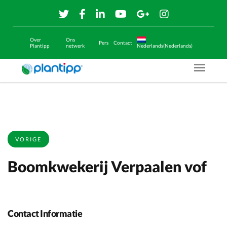
Over
Ons
Pers
Contact
Plantipp
netwerk
Nederlands(Nederlands)
Menu O
VORIGE
Boomkwekerij Verpaalen vof
Contact Informatie