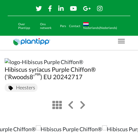
Over
Ons
Pers
Contact
Plantipp
netwerk
Nederlands(Nederlands)
Menu O
Hibiscus syriacus Purple Chiffon®
PBR
('Rwoods8'
) EU 20242717
Heesters
view
left arrow
right arrow