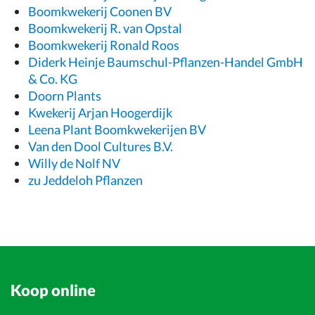
Boomkwekerij Coonen BV
Boomkwekerij R. van Opstal
Boomkwekerij Ronald Roos
Diderk Heinje Baumschul-Pflanzen-Handel GmbH
& Co. KG
Doorn Plants
Kwekerij Arjan Hoogerdijk
Leena Plant Boomkwekerijen BV
Van den Dool Cultures B.V.
Willy de Nolf NV
zu Jeddeloh Pflanzen
Koop online