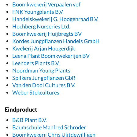
Boomkwekerij Verpaalen vof
FNK Youngplants B.V.
Handelskwekerij G. Hoogenraad B.V.
Hochberg Nurseries Ltd.
Boomkwekerij Huijbregts BV
Kordes Jungpflanzen Handels GmbH
Kwekerij Arjan Hoogerdijk
Leena Plant Boomkwekerijen BV
Leenders Plants B.V.
Noordman Young Plants
Spilkers Jungpflanzen GbR
Van den Dool Cultures B.V.
Weber Stekcultures
Eindproduct
B&B Plant B.V.
Baumschule Manfred Schröder
Boomkwekerij Chris Uijtdewilligen