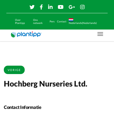
Over
Ons
Pers
Contact
Plantipp
netwerk
Nederlands(Nederlands)
Menu O
VORIGE
Hochberg Nurseries Ltd.
Contact Informatie