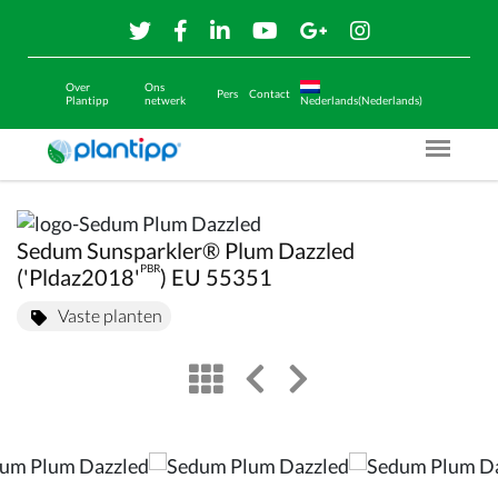
Over
Ons
Pers
Contact
Plantipp
netwerk
Nederlands(Nederlands)
Menu O
Sedum Sunsparkler® Plum Dazzled
PBR
('Pldaz2018'
) EU 55351
Vaste planten
view
left arrow
right arrow