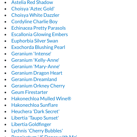
Astelia Red Shadow
Choisya 'Aztec Gold'
Choisya White Dazzler
Cordyline Charlie Boy
Echinacea Pretty Parasols
Escallonia Glowing Embers
Euphorbia Silver Swan
Exochorda Blushing Pearl
Geranium 'Intense'
Geranium 'Kelly-Anne'
Geranium 'Mary-Anne'
Geranium Dragon Heart
Geranium Dreamland
Geranium Orkney Cherry
Geum Firestarter
Hakonechloa Mulled Wine®
Hakonechloa Sunflare
Heuchera 'Dark Secret'
Libertia 'Taupo Sunset'
Libertia Goldfinger
Lychnis 'Cherry Bubbles'
Pennisetum 'JS Dance with Me'