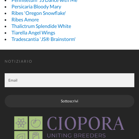
Persicaria Bloody Mary
Ribes 'Oregon Snowflake'
Ribes Amore
Thalictrum Splendide White
Tiarella Angel Wings
Tradescantia 'JS® Brainstorm'
NOTIZIARIO
Sottoscrivi