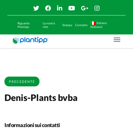
Italiano
Riguardo
La nostra
Stampa
Contatto
Plantipp
rete
(Italiano)
Menu O
PRECEDENTE
Denis-Plants bvba
Informazioni sui contatti