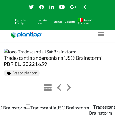
Italiano
Riguardo
La nostra
Stampa
Contatto
Plantipp
rete
(Italiano)
Menu O
Tradescantia andersoniana 'JS® Brainstorm'
PBR EU 20221659
Vaste planten
view
left arrow
right arrow