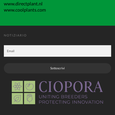
www.directplant.nl
www.coolplants.com
NOTIZIARIO
Sottoscrivi