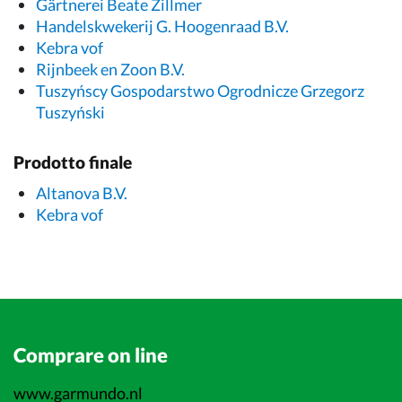
Gärtnerei Beate Zillmer
Handelskwekerij G. Hoogenraad B.V.
Kebra vof
Rijnbeek en Zoon B.V.
Tuszyńscy Gospodarstwo Ogrodnicze Grzegorz
Tuszyński
Prodotto finale
Altanova B.V.
Kebra vof
Comprare on line
www.garmundo.nl