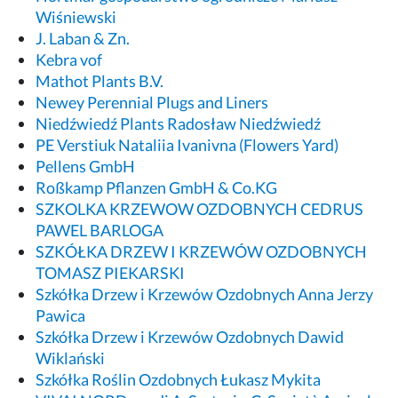
Wiśniewski
J. Laban & Zn.
Kebra vof
Mathot Plants B.V.
Newey Perennial Plugs and Liners
Niedźwiedź Plants Radosław Niedźwiedź
PE Verstiuk Nataliia Ivanivna (Flowers Yard)
Pellens GmbH
Roßkamp Pflanzen GmbH & Co.KG
SZKOLKA KRZEWOW OZDOBNYCH CEDRUS
PAWEL BARLOGA
SZKÓŁKA DRZEW I KRZEWÓW OZDOBNYCH
TOMASZ PIEKARSKI
Szkółka Drzew i Krzewów Ozdobnych Anna Jerzy
Pawica
Szkółka Drzew i Krzewów Ozdobnych Dawid
Wiklański
Szkółka Roślin Ozdobnych Łukasz Mykita