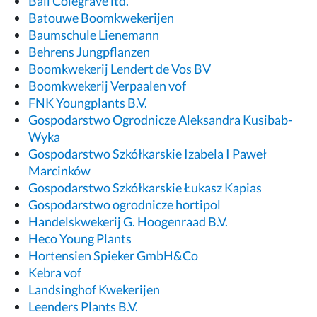
Ball Colegrave ltd.
Batouwe Boomkwekerijen
Baumschule Lienemann
Behrens Jungpflanzen
Boomkwekerij Lendert de Vos BV
Boomkwekerij Verpaalen vof
FNK Youngplants B.V.
Gospodarstwo Ogrodnicze Aleksandra Kusibab-
Wyka
Gospodarstwo Szkółkarskie Izabela I Paweł
Marcinków
Gospodarstwo Szkółkarskie Łukasz Kapias
Gospodarstwo ogrodnicze hortipol
Handelskwekerij G. Hoogenraad B.V.
Heco Young Plants
Hortensien Spieker GmbH&Co
Kebra vof
Landsinghof Kwekerijen
Leenders Plants B.V.