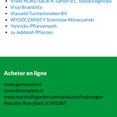
VIVAI NORD sas di A. Sartori e C. Società Agricola
Vivai Brambilla
Vlasveld Tuintechnieken BV
WYSOCZAŃSCY Stanisław Wysoczański
Yannicks-Pflanzenwelt
zu Jeddeloh Pflanzen
Acheter en ligne
www.garmundo.nl
www.directplant.nl
www.marshallsgarden.com/products/hydrangea-
hercules-9cm-plant-51405369