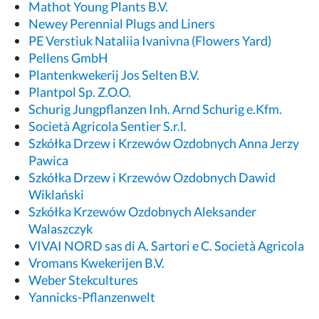
Mathot Young Plants B.V.
Newey Perennial Plugs and Liners
PE Verstiuk Nataliia Ivanivna (Flowers Yard)
Pellens GmbH
Plantenkwekerij Jos Selten B.V.
Plantpol Sp. Z.O.O.
Schurig Jungpflanzen Inh. Arnd Schurig e.Kfm.
Società Agricola Sentier S.r.l.
Szkółka Drzew i Krzewów Ozdobnych Anna Jerzy
Pawica
Szkółka Drzew i Krzewów Ozdobnych Dawid
Wiklański
Szkółka Krzewów Ozdobnych Aleksander
Walaszczyk
VIVAI NORD sas di A. Sartori e C. Società Agricola
Vromans Kwekerijen B.V.
Weber Stekcultures
Yannicks-Pflanzenwelt