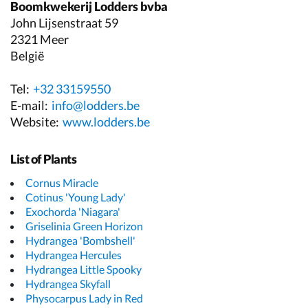
Boomkwekerij Lodders bvba
John Lijsenstraat 59
2321 Meer
België
Tel:
+32 33159550
E-mail:
info@lodders.be
Website:
www.lodders.be
List of Plants
Cornus Miracle
Cotinus 'Young Lady'
Exochorda 'Niagara'
Griselinia Green Horizon
Hydrangea 'Bombshell'
Hydrangea Hercules
Hydrangea Little Spooky
Hydrangea Skyfall
Physocarpus Lady in Red