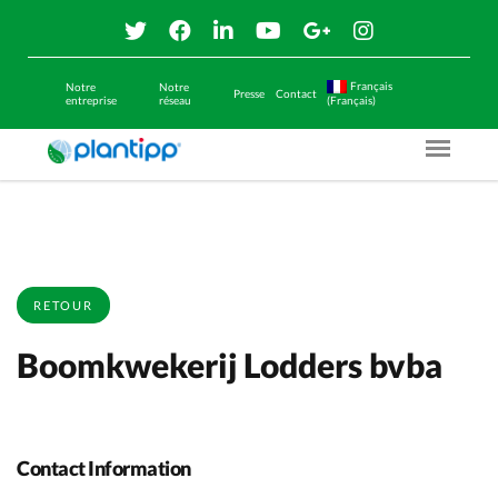
Français
Notre
Notre
Presse
Contact
entreprise
réseau
(Français)
Menu O
RETOUR
Boomkwekerij Lodders bvba
Contact Information