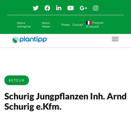
Français
Notre
Notre
Presse
Contact
entreprise
réseau
(Français)
Menu O
RETOUR
Schurig Jungpflanzen Inh. Arnd
Schurig e.Kfm.