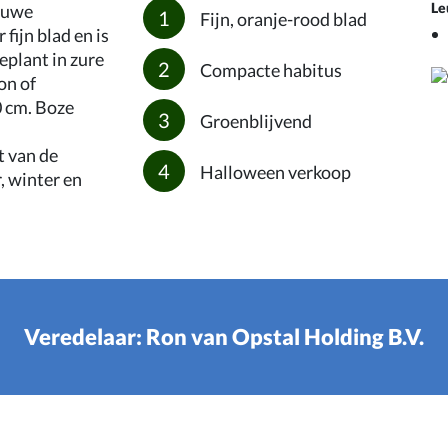
Le
euwe
Fijn, oranje-rood blad
ijn blad en is
eplant in zure
Compacte habitus
on of
0 cm. Boze
Groenblijvend
t van de
Halloween verkoop
, winter en
Veredelaar: Ron van Opstal Holding B.V.