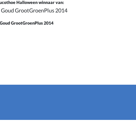
ucothoe Halloween winnaar van:
Goud GrootGroenPlus 2014