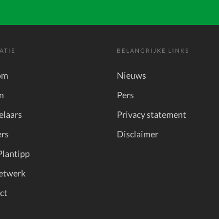
ATIE
BELANGRIJKE LINKS
om
Nieuws
n
Pers
elaars
Privacy statement
rs
Disclaimer
Plantipp
etwerk
ct