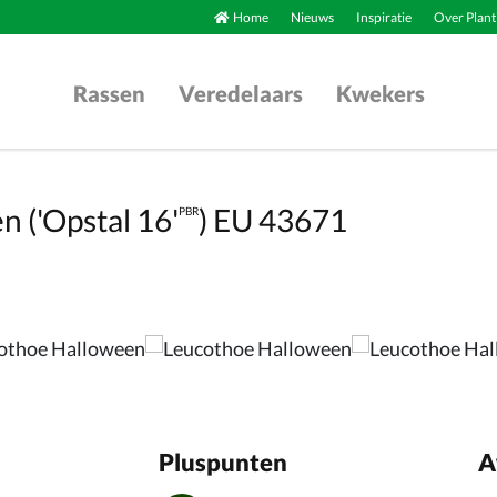
Home
Nieuws
Inspiratie
Over Plant
Rassen
Veredelaars
Kwekers
 ('Opstal 16'
) EU 43671
PBR
Pluspunten
A