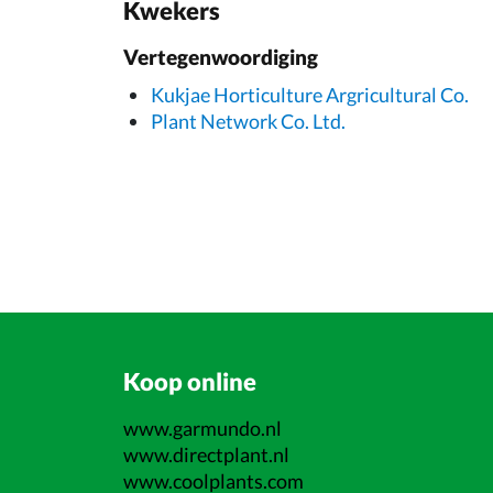
Kwekers
Vertegenwoordiging
Kukjae Horticulture Argricultural Co.
Plant Network Co. Ltd.
Koop online
www.garmundo.nl
www.directplant.nl
www.coolplants.com