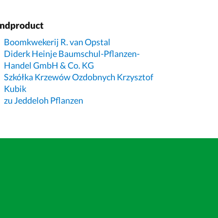
indproduct
Boomkwekerij R. van Opstal
Diderk Heinje Baumschul-Pflanzen-
Handel GmbH & Co. KG
Szkółka Krzewów Ozdobnych Krzysztof
Kubik
zu Jeddeloh Pflanzen