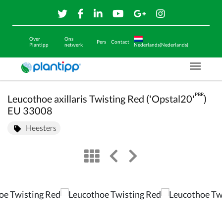
Over
Ons
Pers
Contact
Plantipp
netwerk
Nederlands(Nederlands)
Menu O
PBR
Leucothoe axillaris Twisting Red ('Opstal20'
)
EU 33008
Heesters
view
left arrow
right arrow