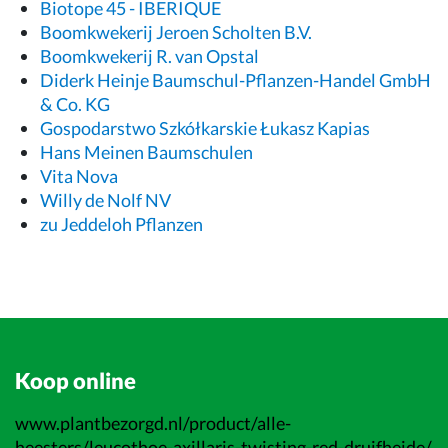
Biotope 45 - IBERIQUE
Boomkwekerij Jeroen Scholten B.V.
Boomkwekerij R. van Opstal
Diderk Heinje Baumschul-Pflanzen-Handel GmbH
& Co. KG
Gospodarstwo Szkółkarskie Łukasz Kapias
Hans Meinen Baumschulen
Vita Nova
Willy de Nolf NV
zu Jeddeloh Pflanzen
Koop online
www.plantbezorgd.nl/product/alle-
heesters/leucothoe-axillaris-twisting-red-druifheide/