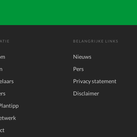
ATIE
BELANGRIJKE LINKS
om
Nieuws
n
Pers
elaars
Privacy statement
rs
Disclaimer
Plantipp
etwerk
ct