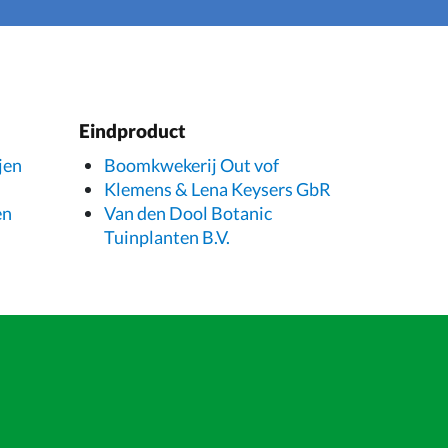
Eindproduct
jen
Boomkwekerij Out vof
Klemens & Lena Keysers GbR
en
Van den Dool Botanic
Tuinplanten B.V.