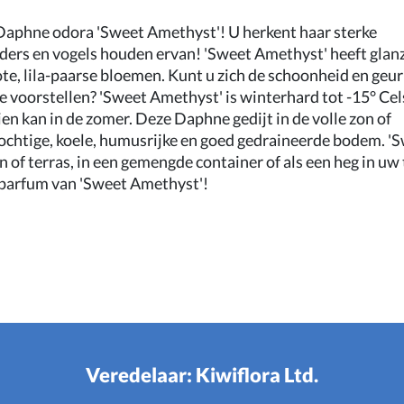
s Daphne odora 'Sweet Amethyst'! U herkent haar sterke
inders en vogels houden ervan! 'Sweet Amethyst' heeft gla
te, lila-paarse bloemen. Kunt u zich de schoonheid en geur
voorstellen? 'Sweet Amethyst' is winterhard tot -15° Cel
eien kan in de zomer. Deze Daphne gedijt in de volle zon of
ochtige, koele, humusrijke en goed gedraineerde bodem. '
n of terras, in een gemengde container of als een heg in uw 
 parfum van 'Sweet Amethyst'!
Veredelaar: Kiwiflora Ltd.