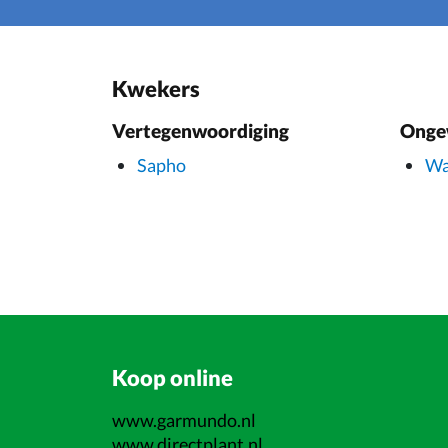
Kwekers
Vertegenwoordiging
Onge
Sapho
Wa
Koop online
www.garmundo.nl
www.directplant.nl