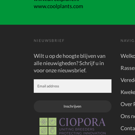
www.coolplants.com
NIEUWSBRIEF
NAVIG
Wilt u op de hoogte blijven van
Welk
alle nieuwigheden? Schrijf u in
Rasse
voor onze nieuwsbrief.
Vered
Kweke
Over 
Inschrijven
Ons n
Conta