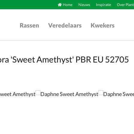
Home
Nieuws
Inspiratie
Over Plant
Rassen
Veredelaars
Kwekers
ra 'Sweet Amethyst' PBR EU 52705