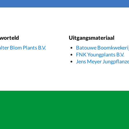
worteld
Uitgangsmateriaal
lter Blom Plants B.V.
Batouwe Boomkwekeri
FNK Youngplants B.V.
Jens Meyer Jungpflanz