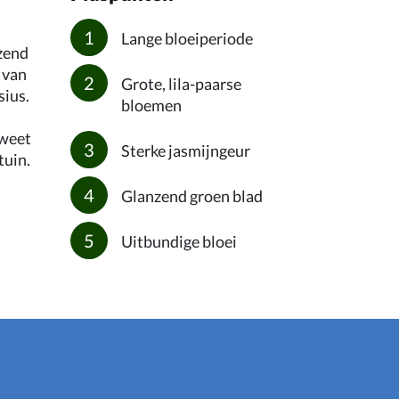
Lange bloeiperiode
nzend
 van
Grote, lila-paarse
sius.
bloemen
Sweet
Sterke jasmijngeur
tuin.
Glanzend groen blad
Uitbundige bloei