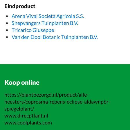
Eindproduct
Arena Vivai Società Agricola S.S.
Snepvangers Tuinplanten B.V.
Tricarico Giuseppe
Van den Dool Botanic Tuinplanten B.V.
Koop online
https://plantbezorgd.nl/product/alle-
heesters/coprosma-repens-eclipse-aldawnpbr-
spiegelplant/
www.direcptlant.nl
www.coolplants.com