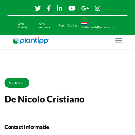
Over
Ons
Pers
Contact
Plantipp
netwerk
Nederlands(Nederlands)
Menu O
VORIGE
De Nicolo Cristiano
Contact Informatie