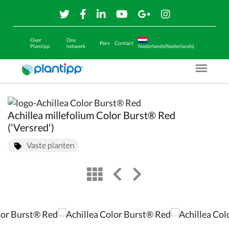
Over
Ons
Pers
Contact
Plantipp
netwerk
Nederlands(Nederlands)
Menu O
Achillea millefolium Color Burst® Red
('Versred')
Vaste planten
view
left arrow
right arrow