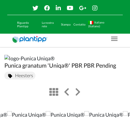
Italiano
Riguardo
La nostra
Stampa
Contatto
Plantipp
rete
(Italiano)
Menu O
Punica granatum 'Uniqa®' PBR PBR Pending
Heesters
view
left arrow
right arrow