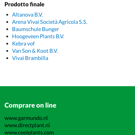
Prodotto finale
Altanova B.V.
Arena Vivai Società Agricola S.S.
Baumschule Bunger
Hoogeveen Plants B.V.
Kebra vof
Van Son & Koot B.V.
Vivai Brambilla
Comprare on line
www.garmundo.nl
www.directplant.nl
www.coolplants.com