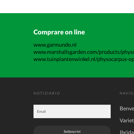
Comprare on line
www.garmundo.nl
www.marshallsgarden.com/products/physo
www.tuinplantenwinkel.nl/physocarpus-opu
NOTIZIARIO
NAVIG
Benve
Varie
Ibrida
Sottoscrivi