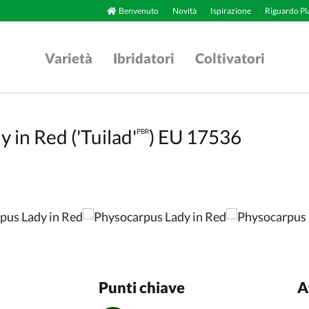
Benvenuto
Novità
Ispirazione
Riguardo Pl
Varietà
Ibridatori
Coltivatori
 in Red ('Tuilad'
) EU 17536
PBR
Punti chiave
A