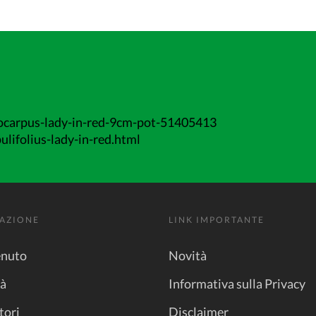
carpus-lady-in-red-9cm-pot-51405413
lifolius-lady-in-red.html
AZIONE
LINK IMPORTANTE
nuto
Novità
tà
Informativa sulla Privacy
tori
Disclaimer