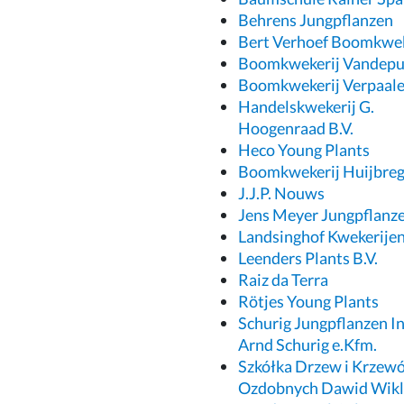
Behrens Jungpflanzen
Bert Verhoef Boomkwek
Boomkwekerij Vandepu
Boomkwekerij Verpaale
Handelskwekerij G.
Hoogenraad B.V.
Heco Young Plants
Boomkwekerij Huijbreg
J.J.P. Nouws
Jens Meyer Jungpflanz
Landsinghof Kwekerije
Leenders Plants B.V.
Raiz da Terra
Rötjes Young Plants
Schurig Jungpflanzen In
Arnd Schurig e.Kfm.
Szkółka Drzew i Krzew
Ozdobnych Dawid Wikl