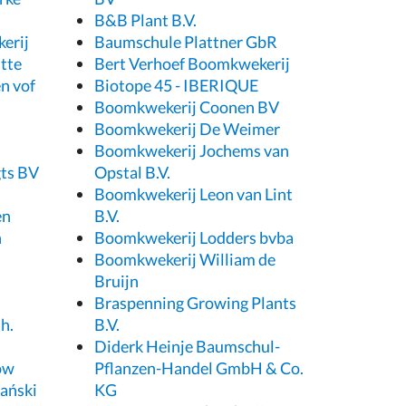
B&B Plant B.V.
erij
Baumschule Plattner GbR
tte
Bert Verhoef Boomkwekerij
n vof
Biotope 45 - IBERIQUE
Boomkwekerij Coonen BV
Boomkwekerij De Weimer
Boomkwekerij Jochems van
ts BV
Opstal B.V.
Boomkwekerij Leon van Lint
en
B.V.
n
Boomkwekerij Lodders bvba
Boomkwekerij William de
Bruijn
Braspenning Growing Plants
h.
B.V.
Diderk Heinje Baumschul-
ów
Pflanzen-Handel GmbH & Co.
ański
KG