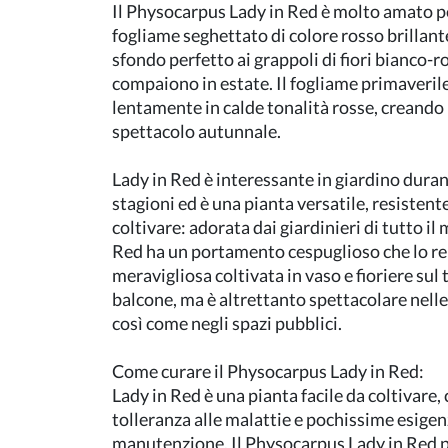
Il Physocarpus Lady in Red è molto amato pe
fogliame seghettato di colore rosso brillante
sfondo perfetto ai grappoli di fiori bianco-r
compaiono in estate. Il fogliame primaveril
lentamente in calde tonalità rosse, creando
spettacolo autunnale.
Lady in Red è interessante in giardino duran
stagioni ed è una pianta versatile, resistente
coltivare: adorata dai giardinieri di tutto il
Red ha un portamento cespuglioso che lo r
meravigliosa coltivata in vaso e fioriere sul 
balcone, ma è altrettanto spettacolare nell
così come negli spazi pubblici.
Come curare il Physocarpus Lady in Red:
Lady in Red è una pianta facile da coltivare,
tolleranza alle malattie e pochissime esigen
manutenzione. Il Physocarpus Lady in Red p