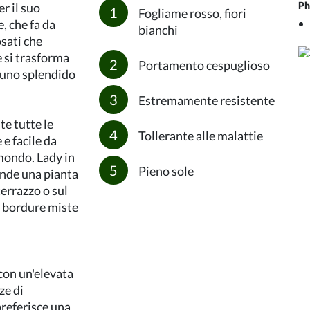
Ph
r il suo
Fogliame rosso, fiori
, che fa da
bianchi
osati che
e si trasforma
Portamento cespuglioso
 uno splendido
Estremamente resistente
te tutte le
Tollerante alle malattie
 e facile da
 mondo. Lady in
Pieno sole
ende una pianta
terrazzo o sul
e bordure miste
 con un'elevata
ze di
referisce una