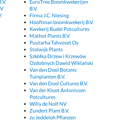
.V.
EuroTree Boomkwekerijen
BV
B.V.
.
Firma J.C. Niesing
Hooftman boomkwekerij B.V.
Kwekerij Budel Potcultures
Mathot Plants B.V.
Puutarha Tahvoset Oy
Stolwijk Plants
Szkółka Drzew i Krzewów
Ozdobnych Dawid Wiklański
Van den Dool Botanic
Tuinplanten B.V.
Van den Dool Cultures B.V.
Van der Kloot Antonissen
Potcultures
Willy de Nolf NV
Zundert Plant B.V.
zu Jeddeloh Pflanzen