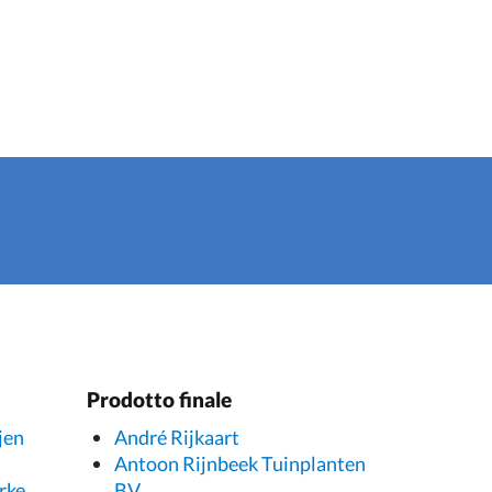
Prodotto finale
jen
André Rijkaart
n
Antoon Rijnbeek Tuinplanten
rke
BV