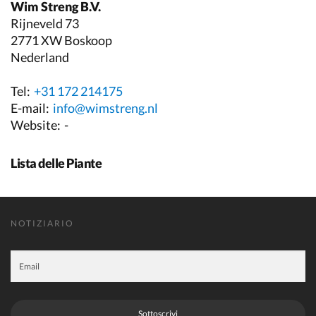
Wim Streng B.V.
Rijneveld 73
2771 XW Boskoop
Nederland
Tel:
+31 172 214175
E-mail:
info@wimstreng.nl
Website:
-
Lista delle Piante
NOTIZIARIO
Sottoscrivi