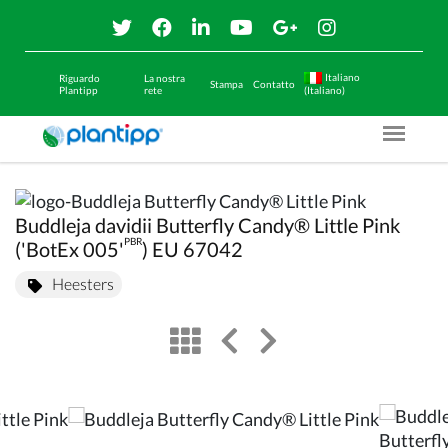
Italiano
Riguardo
La nostra
Stampa
Contatto
Plantipp
rete
(Italiano)
Menu O
Buddleja davidii Butterfly Candy® Little Pink
PBR
('BotEx 005'
) EU 67042
Heesters
view
left arrow
right arrow