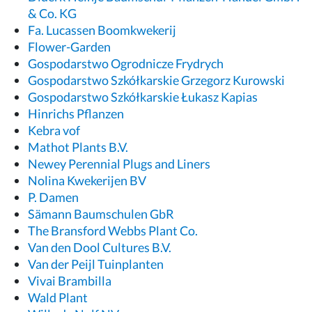
& Co. KG
Fa. Lucassen Boomkwekerij
Flower-Garden
Gospodarstwo Ogrodnicze Frydrych
Gospodarstwo Szkółkarskie Grzegorz Kurowski
Gospodarstwo Szkółkarskie Łukasz Kapias
Hinrichs Pflanzen
Kebra vof
Mathot Plants B.V.
Newey Perennial Plugs and Liners
Nolina Kwekerijen BV
P. Damen
Sämann Baumschulen GbR
The Bransford Webbs Plant Co.
Van den Dool Cultures B.V.
Van der Peijl Tuinplanten
Vivai Brambilla
Wald Plant