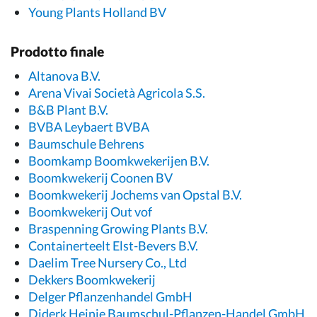
Young Plants Holland BV
Prodotto finale
Altanova B.V.
Arena Vivai Società Agricola S.S.
B&B Plant B.V.
BVBA Leybaert BVBA
Baumschule Behrens
Boomkamp Boomkwekerijen B.V.
Boomkwekerij Coonen BV
Boomkwekerij Jochems van Opstal B.V.
Boomkwekerij Out vof
Braspenning Growing Plants B.V.
Containerteelt Elst-Bevers B.V.
Daelim Tree Nursery Co., Ltd
Dekkers Boomkwekerij
Delger Pflanzenhandel GmbH
Diderk Heinje Baumschul-Pflanzen-Handel GmbH