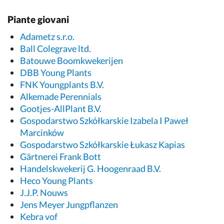
Piante giovani
Adametz s.r.o.
Ball Colegrave ltd.
Batouwe Boomkwekerijen
DBB Young Plants
FNK Youngplants B.V.
Alkemade Perennials
Gootjes-AllPlant B.V.
Gospodarstwo Szkółkarskie Izabela I Paweł
Marcinków
Gospodarstwo Szkółkarskie Łukasz Kapias
Gärtnerei Frank Bott
Handelskwekerij G. Hoogenraad B.V.
Heco Young Plants
J.J.P. Nouws
Jens Meyer Jungpflanzen
Kebra vof