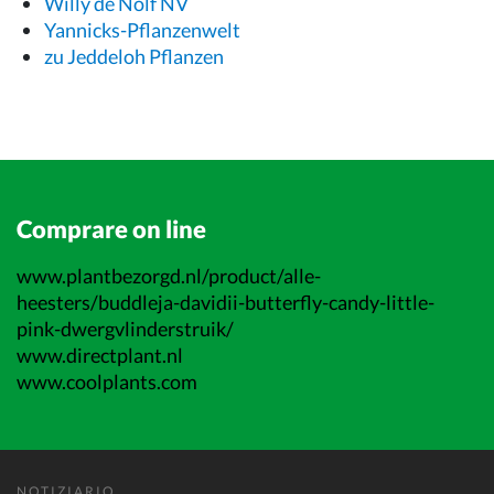
Willy de Nolf NV
Yannicks-Pflanzenwelt
zu Jeddeloh Pflanzen
Comprare on line
www.plantbezorgd.nl/product/alle-
heesters/buddleja-davidii-butterfly-candy-little-
pink-dwergvlinderstruik/
www.directplant.nl
www.coolplants.com
NOTIZIARIO