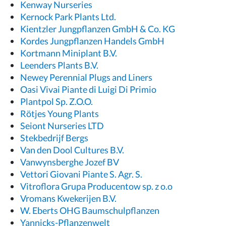
Kenway Nurseries
Kernock Park Plants Ltd.
Kientzler Jungpflanzen GmbH & Co. KG
Kordes Jungpflanzen Handels GmbH
Kortmann Miniplant B.V.
Leenders Plants B.V.
Newey Perennial Plugs and Liners
Oasi Vivai Piante di Luigi Di Primio
Plantpol Sp. Z.O.O.
Rötjes Young Plants
Seiont Nurseries LTD
Stekbedrijf Bergs
Van den Dool Cultures B.V.
Vanwynsberghe Jozef BV
Vettori Giovani Piante S. Agr. S.
Vitroflora Grupa Producentow sp. z o.o
Vromans Kwekerijen B.V.
W. Eberts OHG Baumschulpflanzen
Yannicks-Pflanzenwelt