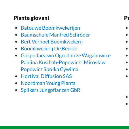
Piante giovani
P
Batouwe Boomkwekerijen
Baumschule Manfred Schröder
Bert Verhoef Boomkwekerij
Boomkwekerij De Beerze
Gospodarstwo Ogrodnicze Waganowice
Paulina Kusibab-Popowicz i Mirosław
Popowicz Spółka Cywilna
Hortival Diffusion SAS
Noordman Young Plants
Spilkers Jungpflanzen GbR