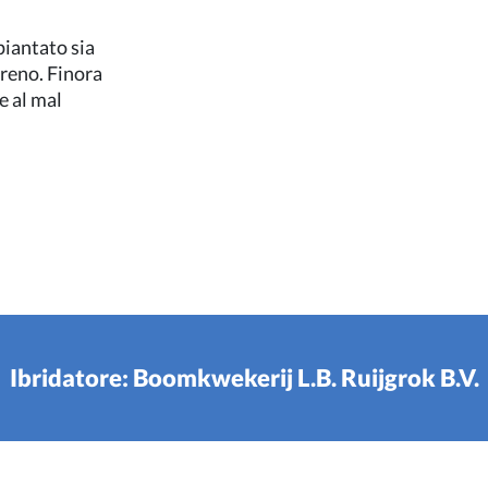
piantato sia
erreno. Finora
e al mal
Ibridatore: Boomkwekerij L.B. Ruijgrok B.V.