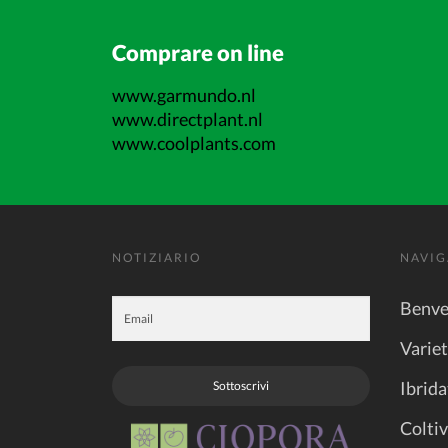
Comprare on line
www.garmundo.nl
www.directplant.nl
www.coolplants.com
NOTIZIARIO
NAVIG
Benve
Varie
Ibrida
Sottoscrivi
Coltiv