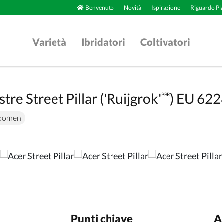
Benvenuto
Novità
Ispirazione
Riguardo Pl
Varietà
Ibridatori
Coltivatori
re Street Pillar ('Ruijgrok'
) EU 62
PBR
tbomen
Punti chiave
A