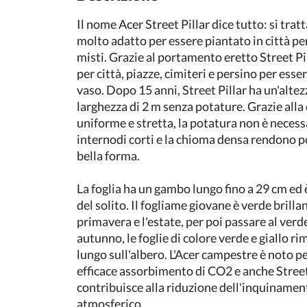
Il nome Acer Street Pillar dice tutto: si trat
molto adatto per essere piantato in città per
misti. Grazie al portamento eretto Street Pi
per città, piazze, cimiteri e persino per esser
vaso. Dopo 15 anni, Street Pillar ha un'altez
larghezza di 2 m senza potature. Grazie alla 
uniforme e stretta, la potatura non è necessa
internodi corti e la chioma densa rendono p
bella forma.
La foglia ha un gambo lungo fino a 29 cm ed 
del solito. Il fogliame giovane è verde brilla
primavera e l'estate, per poi passare al verde
autunno, le foglie di colore verde e giallo r
lungo sull'albero. L'Acer campestre è noto pe
efficace assorbimento di CO2 e anche Street
contribuisce alla riduzione dell'inquinamen
atmosferico.