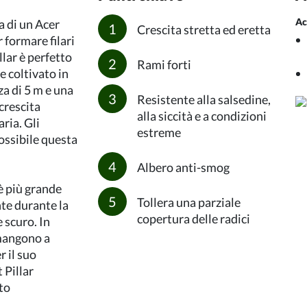
Ac
ta di un Acer
Crescita stretta ed eretta
 formare filari
llar è perfetto
Rami forti
e coltivato in
za di 5 m e una
Resistente alla salsedine,
crescita
alla siccità e a condizioni
ria. Gli
estreme
ossibile questa
Albero anti-smog
è più grande
Tollera una parziale
nte durante la
copertura delle radici
 scuro. In
imangono a
r il suo
 Pillar
to