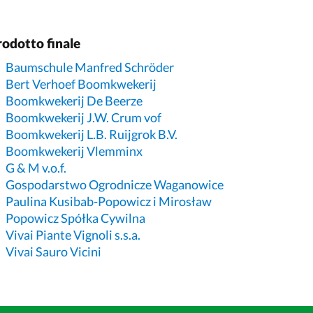
rodotto finale
Baumschule Manfred Schröder
Bert Verhoef Boomkwekerij
Boomkwekerij De Beerze
Boomkwekerij J.W. Crum vof
Boomkwekerij L.B. Ruijgrok B.V.
Boomkwekerij Vlemminx
G & M v.o.f.
Gospodarstwo Ogrodnicze Waganowice
Paulina Kusibab-Popowicz i Mirosław
Popowicz Spółka Cywilna
Vivai Piante Vignoli s.s.a.
Vivai Sauro Vicini