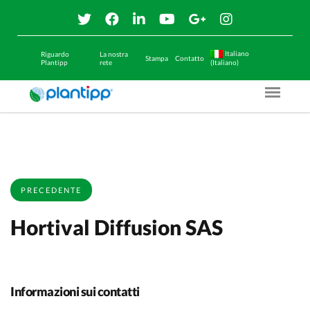
Italiano
Riguardo
La nostra
Stampa
Contatto
Plantipp
rete
(Italiano)
Menu O
PRECEDENTE
Hortival Diffusion SAS
Informazioni sui contatti