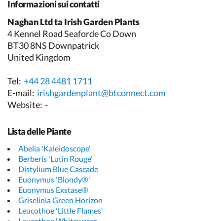
Informazioni sui contatti
Naghan Ltd ta Irish Garden Plants
4 Kennel Road Seaforde Co Down
BT30 8NS Downpatrick
United Kingdom
Tel:
+44 28 4481 1711
E-mail:
irishgardenplant@btconnect.com
Website:
-
Lista delle Piante
Abelia 'Kaleidoscope'
Berberis 'Lutin Rouge'
Distylium Blue Cascade
Euonymus 'Blondy®'
Euonymus Exstase®
Griselinia Green Horizon
Leucothoe 'Little Flames'
Leucothoe Whitewater