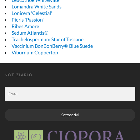
Lomandra White Sands
Lonicera 'Celestial'
Pieris 'Passion'
Ribes Amore
Sedum Atlantis®
Trachelospermum Star of Toscane
Vaccinium BonBonBerry® Blue Suede
Viburnum Coppertop
NOTIZIARIO
Sottoscrivi