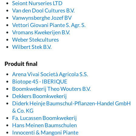
Seiont Nurseries LTD
Van den Dool Cultures B.V.
Vanwynsberghe Jozef BV
Vettori Giovani Piante S. Agr. S.
Vromans Kwekerijen B.V.
Weber Stekcultures
Wilbert Stek B.V.
Produit final
Arena Vivai Società Agricola S.S.
Biotope 45 - IBERIQUE
Boomkwekerij Theo Wouters B.V.
Dekkers Boomkwekerij
Diderk Heinje Baumschul-Pflanzen-Handel GmbH
& Co. KG
Fa. Lucassen Boomkwekerij
Hans Meinen Baumschulen
Innocenti & Mangoni Piante