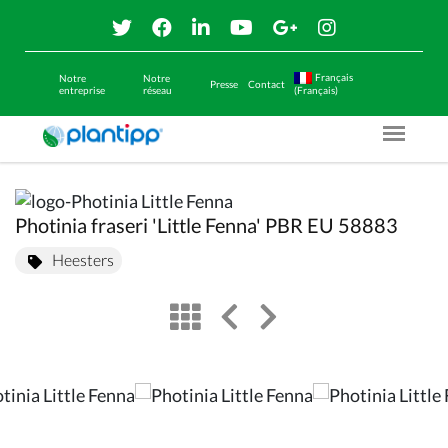
Français
Notre
Notre
Presse
Contact
entreprise
réseau
(Français)
Menu O
Photinia fraseri 'Little Fenna' PBR EU 58883
Heesters
view
left arrow
right arrow