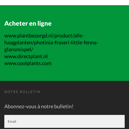
Acheter en ligne
www.plantbezorgd.nl/product/alle-
haagplanten/photinia-fraseri-little-fenna-
glansmispel/
www.directplant.nl
www.coolplants.com
NOTRE BULLETIN
Abonnez-vous à notre bulletin!