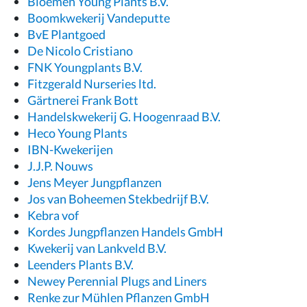
Bloemen Young Plants B.V.
Boomkwekerij Vandeputte
BvE Plantgoed
De Nicolo Cristiano
FNK Youngplants B.V.
Fitzgerald Nurseries ltd.
Gärtnerei Frank Bott
Handelskwekerij G. Hoogenraad B.V.
Heco Young Plants
IBN-Kwekerijen
J.J.P. Nouws
Jens Meyer Jungpflanzen
Jos van Boheemen Stekbedrijf B.V.
Kebra vof
Kordes Jungpflanzen Handels GmbH
Kwekerij van Lankveld B.V.
Leenders Plants B.V.
Newey Perennial Plugs and Liners
Renke zur Mühlen Pflanzen GmbH