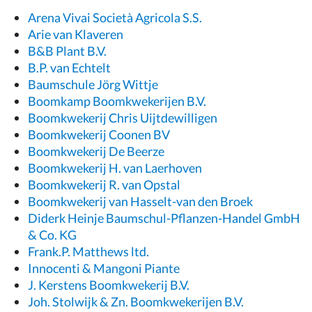
Arena Vivai Società Agricola S.S.
Arie van Klaveren
B&B Plant B.V.
B.P. van Echtelt
Baumschule Jörg Wittje
Boomkamp Boomkwekerijen B.V.
Boomkwekerij Chris Uijtdewilligen
Boomkwekerij Coonen BV
Boomkwekerij De Beerze
Boomkwekerij H. van Laerhoven
Boomkwekerij R. van Opstal
Boomkwekerij van Hasselt-van den Broek
Diderk Heinje Baumschul-Pflanzen-Handel GmbH
& Co. KG
Frank.P. Matthews ltd.
Innocenti & Mangoni Piante
J. Kerstens Boomkwekerij B.V.
Joh. Stolwijk & Zn. Boomkwekerijen B.V.