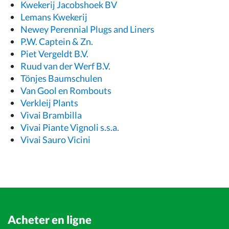
Kwekerij Jacobshoek BV
Lemans Kwekerij
Newey Perennial Plugs and Liners
P.W. Captein & Zn.
Piet Vergeldt B.V.
Ruud van der Werf B.V.
Tönjes Baumschulen
Van Gool en Rombouts
Verkleij Plants
Vivai Brambilla
Vivai Piante Vignoli s.s.a.
Vivai Sauro Vicini
Acheter en ligne