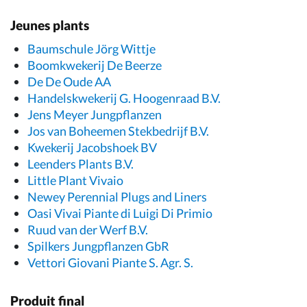
Jeunes plants
Baumschule Jörg Wittje
Boomkwekerij De Beerze
De De Oude AA
Handelskwekerij G. Hoogenraad B.V.
Jens Meyer Jungpflanzen
Jos van Boheemen Stekbedrijf B.V.
Kwekerij Jacobshoek BV
Leenders Plants B.V.
Little Plant Vivaio
Newey Perennial Plugs and Liners
Oasi Vivai Piante di Luigi Di Primio
Ruud van der Werf B.V.
Spilkers Jungpflanzen GbR
Vettori Giovani Piante S. Agr. S.
Produit final