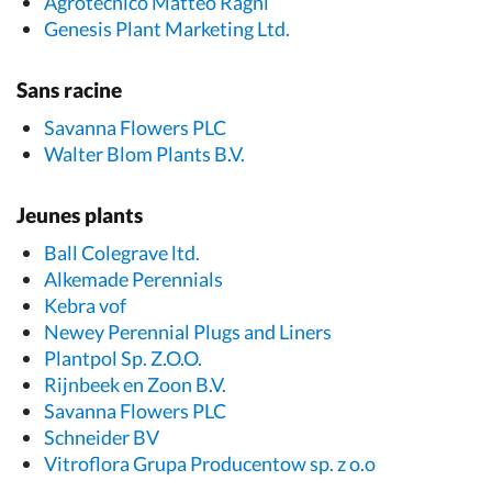
Agrotecnico Matteo Ragni
Genesis Plant Marketing Ltd.
Sans racine
Savanna Flowers PLC
Walter Blom Plants B.V.
Jeunes plants
Ball Colegrave ltd.
Alkemade Perennials
Kebra vof
Newey Perennial Plugs and Liners
Plantpol Sp. Z.O.O.
Rijnbeek en Zoon B.V.
Savanna Flowers PLC
Schneider BV
Vitroflora Grupa Producentow sp. z o.o