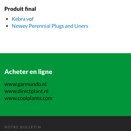
Produit final
Kebra vof
Newey Perennial Plugs and Liners
Acheter en ligne
www.garmundo.nl
www.directplant.nl
www.coolplants.com
NOTRE BULLETIN