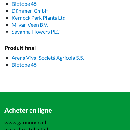
Biotope 45
Dümmen GmbH
Kernock Park Plants Ltd.
M. van Veen B.V.
Savanna Flowers PLC
Produit final
Arena Vivai Società Agricola S.S.
Biotope 45
Acheter en ligne
www.garmundo.nl
www.directplant.nl