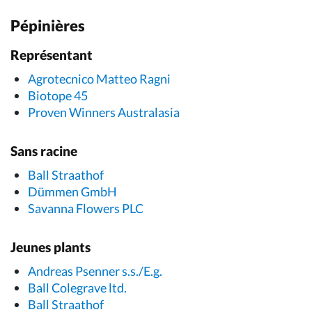
Pépinières
Représentant
Agrotecnico Matteo Ragni
Biotope 45
Proven Winners Australasia
Sans racine
Ball Straathof
Dümmen GmbH
Savanna Flowers PLC
Jeunes plants
Andreas Psenner s.s./E.g.
Ball Colegrave ltd.
Ball Straathof