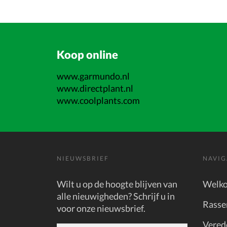
Koop online
www.garmundo.nl
www.directplant.nl
www.coolplants.com
NIEUWSBRIEF
NAVIG
Wilt u op de hoogte blijven van
Welk
alle nieuwigheden? Schrijf u in
Rasse
voor onze nieuwsbrief.
Vered