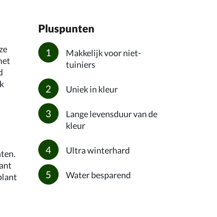
Pluspunten
ze
Makkelijk voor niet-
met
tuiniers
d
ck
Uniek in kleur
Lange levensduur van de
kleur
Ultra winterhard
ten.
lant
Water besparend
plant