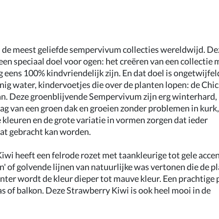
de meest geliefde sempervivum collecties wereldwijd. De
en speciaal doel voor ogen: het creëren van een collectie 
 eens 100% kindvriendelijk zijn. En dat doel is ongetwijfel
nig water, kindervoetjes die over de planten lopen: de Chi
an. Deze groenblijvende Sempervivum zijn erg winterhard,
aag van een groen dak en groeien zonder problemen in kurk,
 kleuren en de grote variatie in vormen zorgen dat ieder
aat gebracht kan worden.
 heeft een felrode rozet met taankleurige tot gele accen
 of golvende lijnen van natuurlijke was vertonen die de p
inter wordt de kleur dieper tot mauve kleur. Een prachtige 
as of balkon. Deze Strawberry Kiwi is ook heel mooi in de