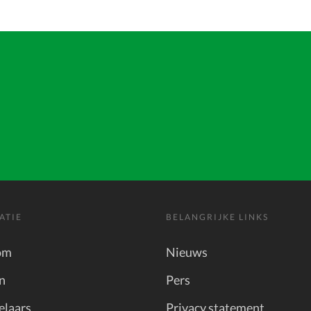
ATIE
BELANGRIJKE LINKS
om
Nieuws
n
Pers
elaars
Privacy statement