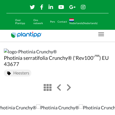
Over
Ons
Pers
Contact
Plantipp
netwerk
Nederlands(Nederlands)
Menu O
PBR
Photinia serratifolia Crunchy® ('Rev100'
) EU
43677
Heesters
view
left arrow
right arrow