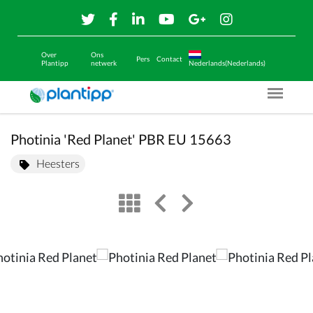
Over
Ons
Pers
Contact
Plantipp
netwerk
Nederlands(Nederlands)
Menu O
Photinia 'Red Planet' PBR EU 15663
Heesters
view
left arrow
right arrow