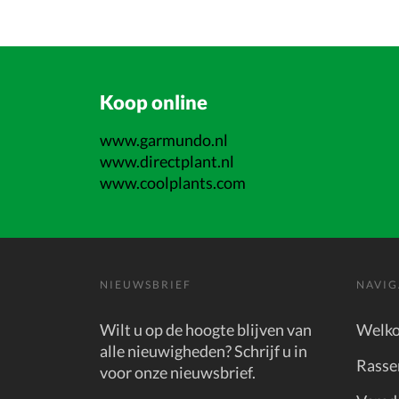
Koop online
www.garmundo.nl
www.directplant.nl
www.coolplants.com
NIEUWSBRIEF
NAVIG
Wilt u op de hoogte blijven van
Welk
alle nieuwigheden? Schrijf u in
Rasse
voor onze nieuwsbrief.