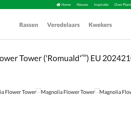
Home
Nieuws
Inspiratie
Over Plant
Rassen
Veredelaars
Kwekers
lower Tower ('Romuald'
) EU 20242
PBR