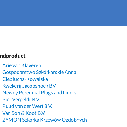
indproduct
Arie van Klaveren
Gospodarstwo Szkółkarskie Anna
Ciepłucha-Kowalska
Kwekerij Jacobshoek BV
Newey Perennial Plugs and Liners
Piet Vergeldt B.V.
Ruud van der Werf B.V.
Van Son & Koot B.V.
ZYMON Szkółka Krzewów Ozdobnych