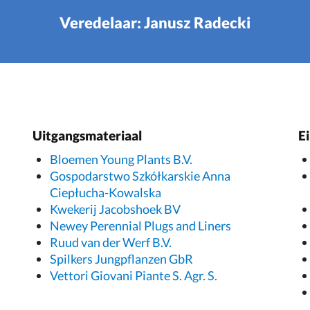
Veredelaar: Janusz Radecki
Uitgangsmateriaal
E
Bloemen Young Plants B.V.
Gospodarstwo Szkółkarskie Anna
Ciepłucha-Kowalska
Kwekerij Jacobshoek BV
Newey Perennial Plugs and Liners
Ruud van der Werf B.V.
Spilkers Jungpflanzen GbR
Vettori Giovani Piante S. Agr. S.