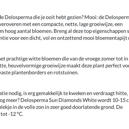
nde Delosperma die je ooit hebt gezien? Mooi: de Delosper
veroveren met een compacte, nette, lage groeiwijze, een
eem hoog aantal bloemen. Breng al deze top eigenschappen
ntie voor een dicht, vol en ontzettend mooi bloementapijt
 prachtige witte bloemen die van de vroege zomer tot in
ette, heuvelvormige groeiwijze maakt deze plant perfect vo
 vaste plantenborders en rotstuinen.
e nodig, is erg gemakkelijk te kweken en verdraagt ​​hitte,
 nog meer? Delosperma Sun Diamonds White wordt 10-15 
plekje in de volle zon in zeer goed doorlatende grond. De
ot -12 ºC.