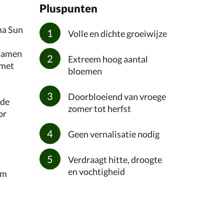
Pluspunten
ma Sun
Volle en dichte groeiwijze
 samen
Extreem hoog aantal
 met
bloemen
Doorbloeiend van vroege
 de
zomer tot herfst
or
Geen vernalisatie nodig
Verdraagt hitte, droogte
en vochtigheid
cm