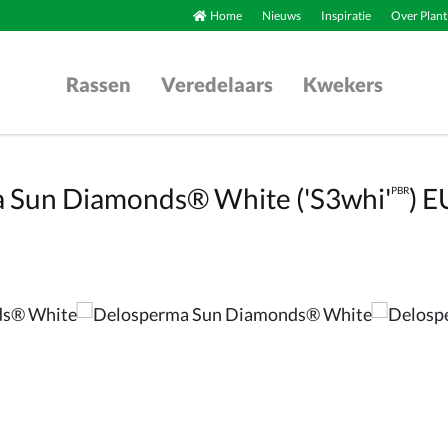
Home
Nieuws
Inspiratie
Over Plant
Rassen
Veredelaars
Kwekers
 Sun Diamonds® White ('S3whi'
) 
PBR