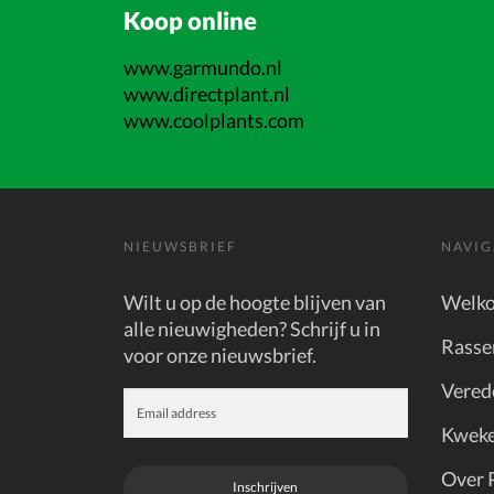
Koop online
www.garmundo.nl
www.directplant.nl
www.coolplants.com
NIEUWSBRIEF
NAVIG
Wilt u op de hoogte blijven van
Welk
alle nieuwigheden? Schrijf u in
Rasse
voor onze nieuwsbrief.
Vered
Kweke
Over 
Inschrijven