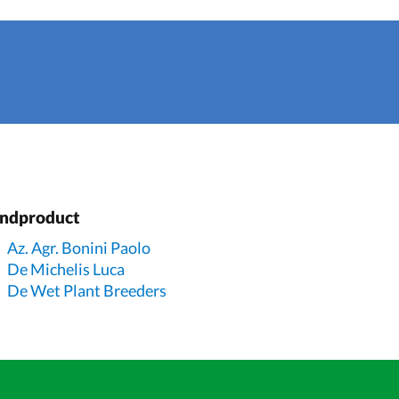
indproduct
Az. Agr. Bonini Paolo
De Michelis Luca
De Wet Plant Breeders