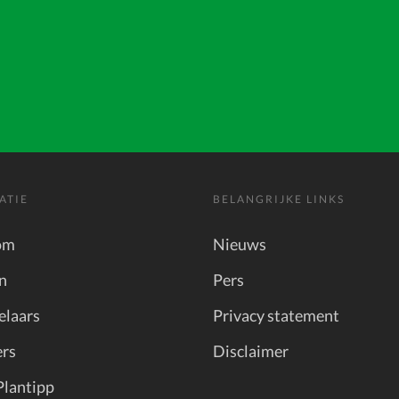
ATIE
BELANGRIJKE LINKS
om
Nieuws
n
Pers
elaars
Privacy statement
rs
Disclaimer
Plantipp