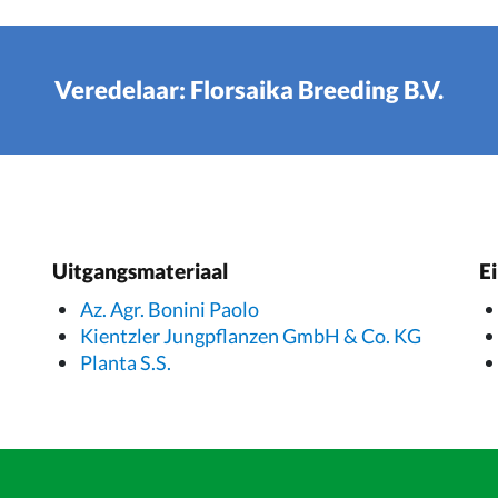
Veredelaar: Florsaika Breeding B.V.
Uitgangsmateriaal
E
Az. Agr. Bonini Paolo
Kientzler Jungpflanzen GmbH & Co. KG
Planta S.S.