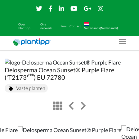
Over
Ons
Pers
Contact
Plantipp
netwerk
Nederlands(Nederlands)
Menu O
Delosperma Ocean Sunset® Purple Flare
PBR
('T2173'
) EU 72780
Vaste planten
view
left arrow
right arrow