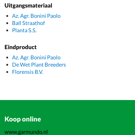
Uitgangsmateriaal
Az. Agr. Bonini Paolo
Ball Straathof
Planta S.S.
Eindproduct
Az. Agr. Bonini Paolo
De Wet Plant Breeders
Florensis B.V.
Koop online
www.garmundo.nl