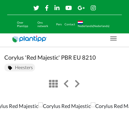
Over
Ons
Pers
Contact
Plantipp
netwerk
Nederlands(Nederlands)
Menu O
Corylus 'Red Majestic' PBR EU 8210
Heesters
view
left arrow
right arrow