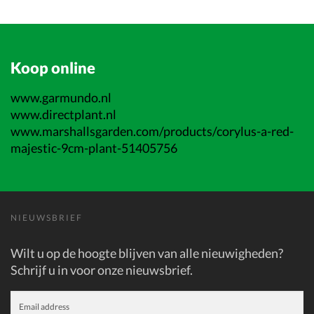
Koop online
www.garmundo.nl
www.directplant.nl
www.marshallsgarden.com/products/corylus-a-red-
majestic-9cm-plant-51405756
NIEUWSBRIEF
Wilt u op de hoogte blijven van alle nieuwigheden?
Schrijf u in voor onze nieuwsbrief.