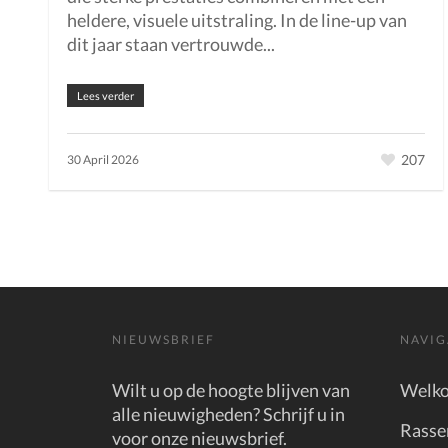
heldere, visuele uitstraling. In de line-up van
dit jaar staan vertrouwde...
Lees verder
207
30 April 2026
NIEUWSBRIEF
NAVIG
Wilt u op de hoogte blijven van
Welk
alle nieuwigheden? Schrijf u in
Rasse
voor onze nieuwsbrief.