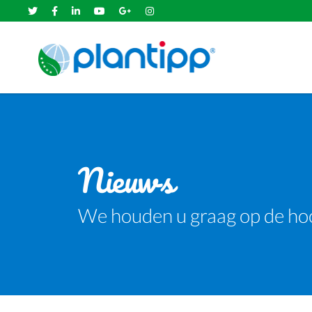
Nieuws
We houden u graag op de ho