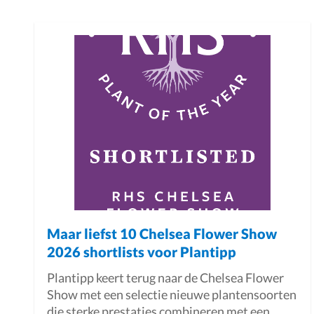
Maar liefst 10 Chelsea Flower Show
2026 shortlists voor Plantipp
Plantipp keert terug naar de Chelsea Flower
Show met een selectie nieuwe plantensoorten
die sterke prestaties combineren met een