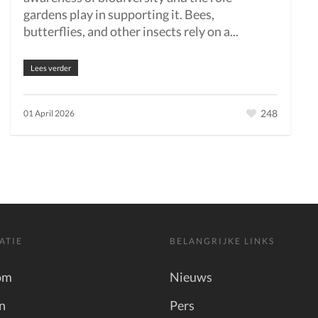
gardens play in supporting it. Bees,
butterflies, and other insects rely on a...
Lees verder
248
01 April 2026
ATIE
BELANGRIJKE LINKS
om
Nieuws
n
Pers