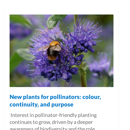
New plants for pollinators: colour,
continuity, and purpose
Interest in pollinator-friendly planting
continues to grow, driven by a deeper
awareness of biodiversity and the role