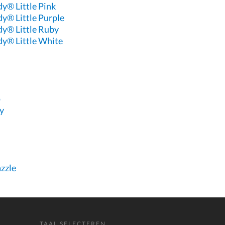
y® Little Pink
y® Little Purple
dy® Little Ruby
dy® Little White
o
y
zzle
TAAL SELECTEREN