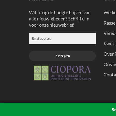
Wilt u op de hoogte blijven van
Welk
alle nieuwigheden? Schrijf u in
Rasse
voor onze nieuwsbrief.
Vered
Kweke
Over 
Inschrijven
Ons n
Conta
© 2026
Plantipp BV
Sc