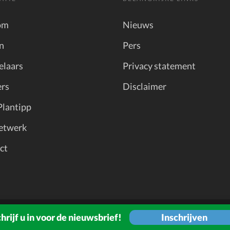
om
Nieuws
n
Pers
elaars
Privacy statement
rs
Disclaimer
Plantipp
etwerk
ct
Inschrijven
hrijf u in voor de nieuwsbrief!