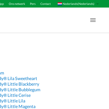
Nederlands(Nederlands)
ipp
Ons netwerk
Pers
Contact
Menu Op
eam
dy® Lila Sweetheart
dy® Little Blackberry
dy® Little Bubblegum
y® Little Cerise
y® Little Lila
dy® Little Magenta