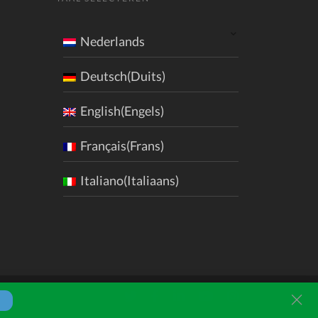
Nederlands
Deutsch(Duits)
English(Engels)
Français(Frans)
Italiano(Italiaans)
cl
Twitter
Facebook
LinkedIn
Youtube
Instagram