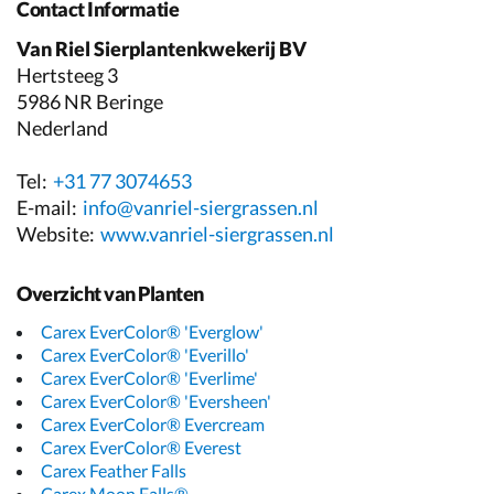
Contact Informatie
Van Riel Sierplantenkwekerij BV
Hertsteeg 3
5986 NR Beringe
Nederland
Tel:
+31 77 3074653
E-mail:
info@vanriel-siergrassen.nl
Website:
www.vanriel-siergrassen.nl
Overzicht van Planten
Carex EverColor® 'Everglow'
Carex EverColor® 'Everillo'
Carex EverColor® 'Everlime'
Carex EverColor® 'Eversheen'
Carex EverColor® Evercream
Carex EverColor® Everest
Carex Feather Falls
Carex Moon Falls®