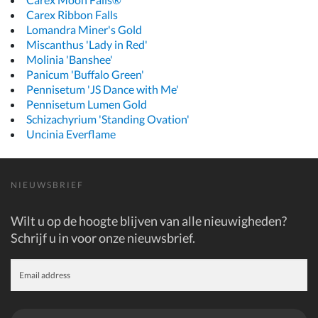
Carex Ribbon Falls
Lomandra Miner's Gold
Miscanthus 'Lady in Red'
Molinia 'Banshee'
Panicum 'Buffalo Green'
Pennisetum 'JS Dance with Me'
Pennisetum Lumen Gold
Schizachyrium 'Standing Ovation'
Uncinia Everflame
NIEUWSBRIEF
Wilt u op de hoogte blijven van alle nieuwigheden?
Schrijf u in voor onze nieuwsbrief.