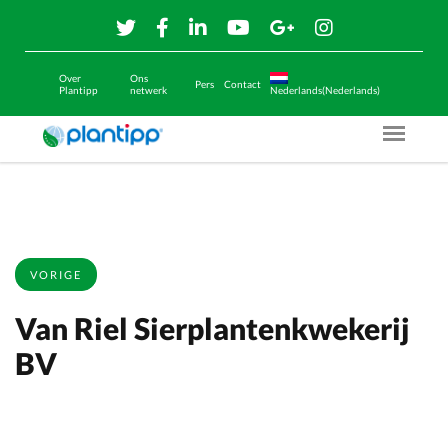
Over
Ons
Pers
Contact
Plantipp
netwerk
Nederlands(Nederlands)
Menu O
VORIGE
Van Riel Sierplantenkwekerij
BV