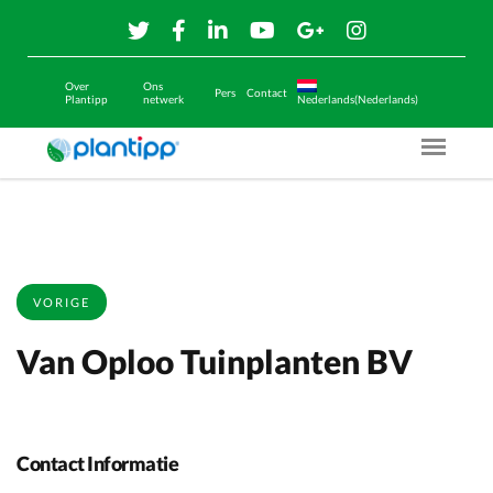
Over
Ons
Pers
Contact
Plantipp
netwerk
Nederlands(Nederlands)
Menu O
VORIGE
Van Oploo Tuinplanten BV
Contact Informatie