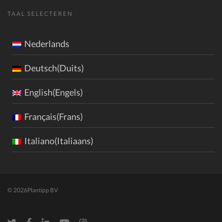
TAAL SELECTEREN
Nederlands
Deutsch(Duits)
English(Engels)
Français(Frans)
Italiano(Italiaans)
© 2026
Plantipp BV
Twitter
Facebook
LinkedIn
Youtube
Instagram