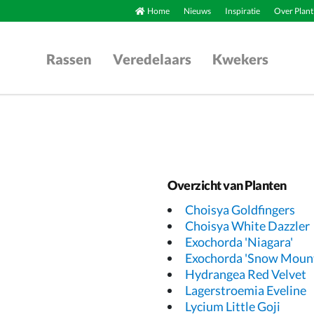
Home
Nieuws
Inspiratie
Over Plant
Rassen
Veredelaars
Kwekers
Overzicht van Planten
Choisya Goldfingers
Choisya White Dazzler
Exochorda 'Niagara'
Exochorda 'Snow Mount
Hydrangea Red Velvet
Lagerstroemia Eveline
Lycium Little Goji