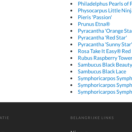
Philadelphus Pearls of
Physocarpus Little Ninj
Pieris 'Passion'
Prunus Etna®
Pyracantha 'Orange Sta
Pyracantha 'Red Star'
Pyracantha 'Sunny Star
Rosa Take It Easy® Red
Rubus Raspberry Towe
Sambucus Black Beaut
Sambucus Black Lace
Symphoricarpos Symph
Symphoricarpos Symph
Symphoricarpos Symp
ATIE
BELANGRIJKE LINKS