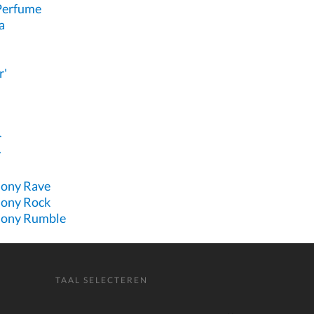
 Perfume
a
r'
'
r
y
ony Rave
ony Rock
hony Rumble
TAAL SELECTEREN