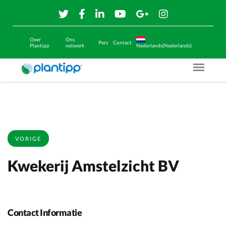
Over
Ons
Pers
Contact
Plantipp
netwerk
Nederlands(Nederlands)
Menu O
VORIGE
Kwekerij Amstelzicht BV
Contact Informatie