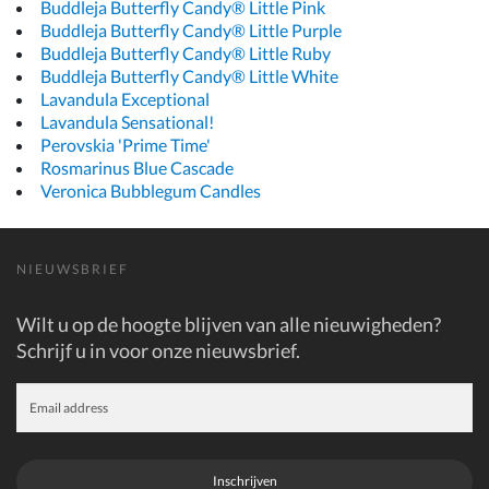
Buddleja Butterfly Candy® Little Pink
Buddleja Butterfly Candy® Little Purple
Buddleja Butterfly Candy® Little Ruby
Buddleja Butterfly Candy® Little White
Lavandula Exceptional
Lavandula Sensational!
Perovskia 'Prime Time'
Rosmarinus Blue Cascade
Veronica Bubblegum Candles
NIEUWSBRIEF
Wilt u op de hoogte blijven van alle nieuwigheden?
Schrijf u in voor onze nieuwsbrief.
Inschrijven