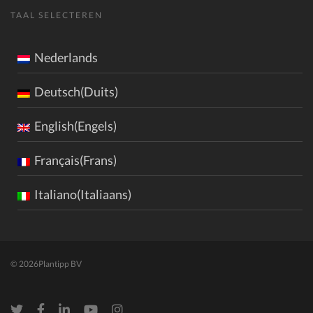
TAAL SELECTEREN
Nederlands
Deutsch(Duits)
English(Engels)
Français(Frans)
Italiano(Italiaans)
© 2026
Plantipp BV
Twitter
Facebook
LinkedIn
Youtube
Instagram