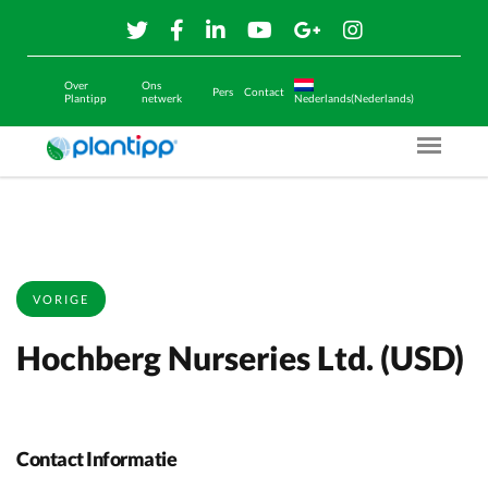
Over
Ons
Pers
Contact
Plantipp
netwerk
Nederlands(Nederlands)
Menu O
VORIGE
Hochberg Nurseries Ltd. (USD)
Contact Informatie