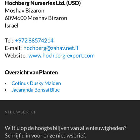
Hochberg Nurseries Ltd. (USD)
Moshav Bizaron
6094600 Moshav Bizaron
Israël
Tel:
+972 88574214
E-mail:
hochberg@zahav.net.il
Website:
www.hochberg-export.com
Overzicht van Planten
Cotinus Dusky Maiden
Jacaranda Bonsai Blue
NIEUWSBRIEF
Wilt u op de hoogte blijven van alle nieuwigheden?
Schrijf u in voor onze nieuwsbrief.