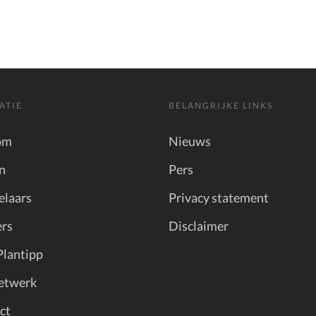
ATIE
BELANGRIJKE LINKS
om
Nieuws
n
Pers
elaars
Privacy statement
rs
Disclaimer
Plantipp
etwerk
ct