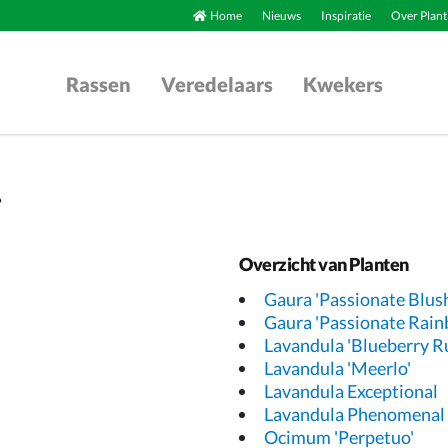
Home
Nieuws
Inspiratie
Over Plant
Rassen
Veredelaars
Kwekers
.
Overzicht van Planten
Gaura 'Passionate Blush
Gaura 'Passionate Rai
Lavandula 'Blueberry Ru
Lavandula 'Meerlo'
Lavandula Exceptional
Lavandula Phenomenal
Ocimum 'Perpetuo'