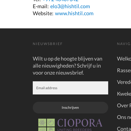
E-mail:
elo3@hishtil.com
Website:
www.hishtil.com
NIEUWSBRIEF
NAVIG
Wilt u op de hoogte blijven van
Welk
alle nieuwigheden? Schrijf u in
Rasse
voor onze nieuwsbrief.
Vered
Kweke
Over 
Inschrijven
Ons n
Conta