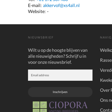
E-mail:
akkervof@xs4all.nl
Website:
-
NIEUWSBRIEF
NAVIG
Wilt u op de hoogte blijven van
Welk
alle nieuwigheden? Schrijf u in
Rasse
voor onze nieuwsbrief.
Vered
Kweke
Over 
Inschrijven
Ons n
Conta