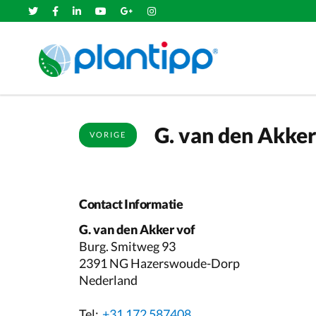
G. van den Akker
VORIGE
Contact Informatie
G. van den Akker vof
Burg. Smitweg 93
2391 NG Hazerswoude-Dorp
Nederland
Tel:
+31 172 587408