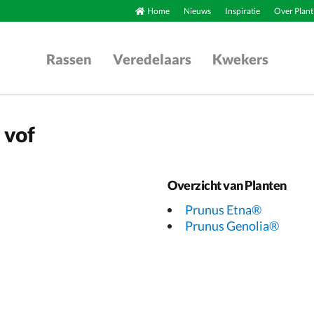
Home
Nieuws
Inspiratie
Over Plant
Rassen
Veredelaars
Kwekers
 vof
Overzicht van Planten
Prunus Etna®
Prunus Genolia®