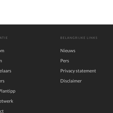
ATIE
BELANGRIJKE LINKS
om
Nieuws
n
Pers
elaars
Privacy statement
rs
Disclaimer
Plantipp
etwerk
ct