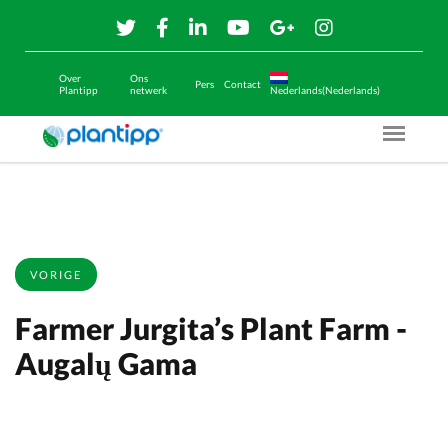
Over
Ons
Pers
Contact
Plantipp
netwerk
Nederlands(Nederlands)
Menu O
VORIGE
Farmer Jurgita’s Plant Farm -
Augalų Gama