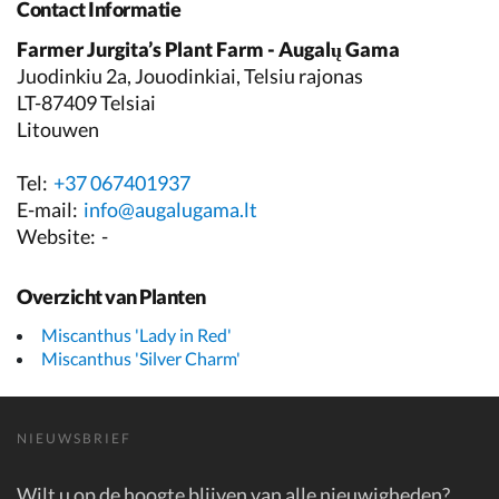
Contact Informatie
Farmer Jurgita’s Plant Farm - Augalų Gama
Juodinkiu 2a, Jouodinkiai, Telsiu rajonas
LT-87409 Telsiai
Litouwen
Tel:
+37 067401937
E-mail:
info@augalugama.lt
Website:
-
Overzicht van Planten
Miscanthus 'Lady in Red'
Miscanthus 'Silver Charm'
NIEUWSBRIEF
Wilt u op de hoogte blijven van alle nieuwigheden?