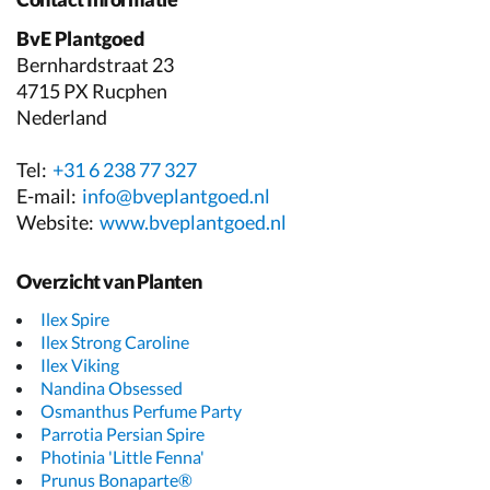
BvE Plantgoed
Bernhardstraat 23
4715 PX Rucphen
Nederland
Tel:
+31 6 238 77 327
E-mail:
info@bveplantgoed.nl
Website:
www.bveplantgoed.nl
Overzicht van Planten
Ilex Spire
Ilex Strong Caroline
Ilex Viking
Nandina Obsessed
Osmanthus Perfume Party
Parrotia Persian Spire
Photinia 'Little Fenna'
Prunus Bonaparte®