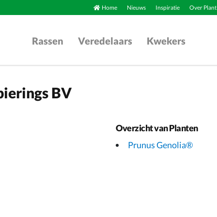
Home
Nieuws
Inspiratie
Over Plant
Rassen
Veredelaars
Kwekers
ierings BV
Overzicht van Planten
Prunus Genolia®