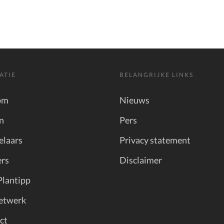
ATIE
BELANGRIJKE LINKS
om
Nieuws
n
Pers
elaars
Privacy statement
rs
Disclaimer
Plantipp
etwerk
ct