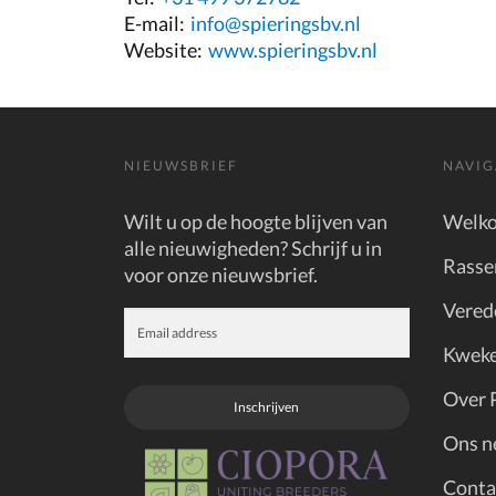
E-mail:
info@spieringsbv.nl
Website:
www.spieringsbv.nl
NIEUWSBRIEF
NAVIG
Wilt u op de hoogte blijven van
Welk
alle nieuwigheden? Schrijf u in
Rasse
voor onze nieuwsbrief.
Vered
Kweke
Over 
Inschrijven
Ons n
Conta