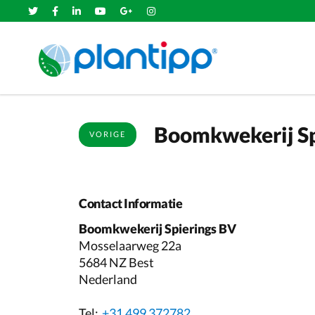
Boomkwekerij Sp
VORIGE
Contact Informatie
Boomkwekerij Spierings BV
Mosselaarweg 22a
5684 NZ Best
Nederland
Tel:
+31 499 372782