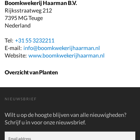
Boomkwekerij Haarman B.V.
Rijksstraatweg 212
7395 MG Teuge
Nederland
Tel:
+31 55 3232211
E-mail:
info@boomkwekerijhaarman.nl
Website:
www.boomkwekerijhaarman.nl
Overzicht van Planten
NIEUWSBRIEF
Wilt u op de hoogte blijven van alle nieuwigheden?
Schrijf u in voor onze nieuwsbrief.